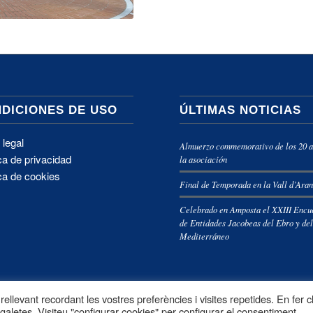
DICIONES DE USO
ÚLTIMAS NOTICIAS
 legal
Almuerzo commemorativo de los 20 a
ica de privacidad
la asociación
ica de cookies
Final de Temporada en la Vall d’Ara
Celebrado en Amposta el XXIII Encu
de Entidades Jacobeas del Ebro y de
Mediterráneo
ellevant recordant les vostres preferències i visites repetides. En fer cl
 galetes. Visiteu "configurar cookies" per configurar el consentiment.