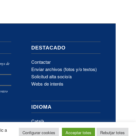
DESTACADO
Contactar
nys de
Enviar archivos (fotos y/o textos)
Solicitud alta socio/a
n
Webs de interés
entro
l
IDIOMA
Català
ic a
Configurar cookies
Acceptar totes
Rebutjar totes