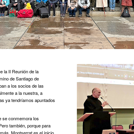
la II Reunión de la
mino de Santiago de
ban a los socios de las
lmente a la nuestra, a
ías ya tendríamos apuntados
ue se conmemora los
 Pero también, porque para
más, Montserrat es el inicio