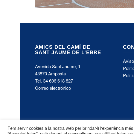
AMICS DEL CAMÍ DE
CON
SANT JAUME DE L’EBRE
Aviso
Avenida Sant Jaume, 1
Polít
43870 Amposta
Polít
Tel.
34 606 618 827
Correo electrónico
Fem servir cookies a la nostra web per brindar-li l'experiència més r
“Acceptar totes”, està donant el consentiment per utilitzar totes les