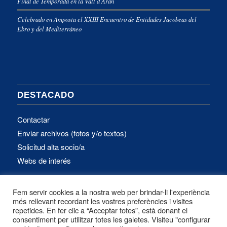
Final de Temporada en la Vall d’Aran
Celebrado en Amposta el XXIII Encuentro de Entidades Jacobeas del
Ebro y del Mediterráneo
DESTACADO
Contactar
Enviar archivos (fotos y/o textos)
Solicitud alta socio/a
Webs de interés
Fem servir cookies a la nostra web per brindar-li l'experiència
IDIOMA
més rellevant recordant les vostres preferències i visites
repetides. En fer clic a “Acceptar totes”, està donant el
consentiment per utilitzar totes les galetes. Visiteu "configurar
Català