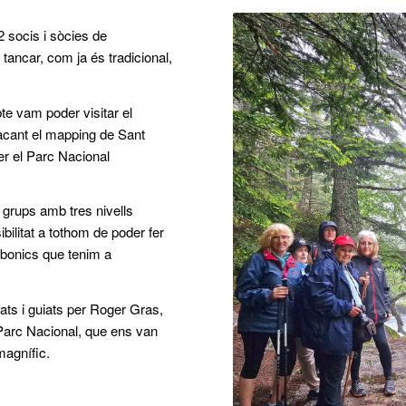
2 socis i sòcies de
 tancar, com ja és tradicional,
te vam poder visitar el
tacant el mapping de Sant
er el Parc Nacional
 grups amb tres nivells
ibilitat a tothom de poder fer
 bonics que tenim a
ts i guiats per Roger Gras,
 Parc Nacional, que ens van
magnífic.