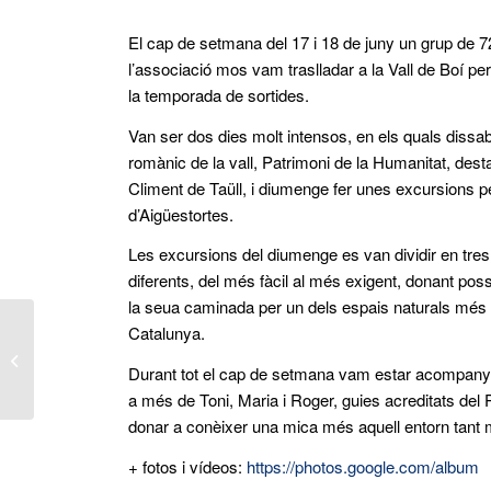
El cap de setmana del 17 i 18 de juny un grup de 7
l’associació mos vam traslladar a la Vall de Boí per
la temporada de sortides.
Van ser dos dies molt intensos, en els quals dissab
romànic de la vall, Patrimoni de la Humanitat, des
Climent de Taüll, i diumenge fer unes excursions p
d’Aigüestortes.
Les excursions del diumenge es van dividir en tres
diferents, del més fàcil al més exigent, donant poss
la seua caminada per un dels espais naturals més
Catalunya.
Morral de Cabrafeixet
Durant tot el cap de setmana vam estar acompanya
a més de Toni, Maria i Roger, guies acreditats del
donar a conèixer una mica més aquell entorn tant 
+ fotos i vídeos:
https://photos.google.com/album