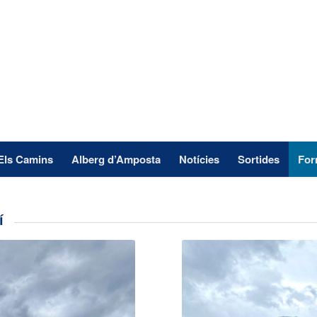
Els Camins
Alberg d’Amposta
Notícies
Sortides
For
í