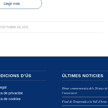
Llegir més
 D'OCTUBRE DE 2022
DICIONS D’ÚS
ÚLTIMES NOTICIES
legal
Dinar commemoratiu dels 20 anys de
ca de privacitat
l’associació
ica de cookies
Final de Temporada a la Vall d’Aran